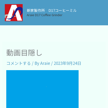
内
新家製作所 D17コーヒーミル
容
Araie D17 Coffee Grinder
を
ス
キ
ッ
プ
動画目隠し
コメントする
/ By
Araie
/
2023年9月24日